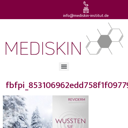
info@mediskin-institut.de
fbfpi_853106962edd758f1f097