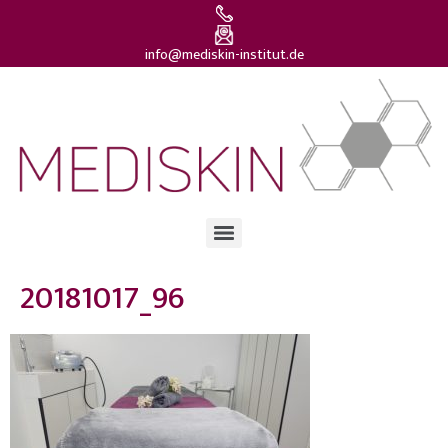
info@mediskin-institut.de
20181017_96