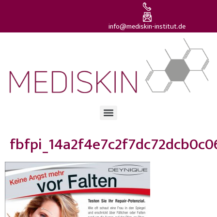
info@mediskin-institut.de
fbfpi_14a2f4e7c2f7dc72dcb0c